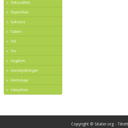
Seksualitet
Skjønnhet
Suksess
Talent
Tid
Tro
Ungdom
Unnskyldninger
Vennskap
Ydmykhet
Copyright © Sitater.org - Tilre