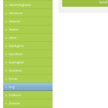
Hemmeligheter
Herskere
Historie
Humor
Ideer
Intelligens
Kjendiser
Kjærlighet
Komiteer
Koner
Krig
Kritikere
Kvinner