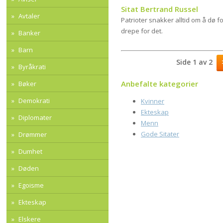
Sitat Bertrand Russel
Avtaler
Patrioter snakker alltid om å dø fo
drepe for det.
Banker
Barn
Side 1 av 2
Byråkrati
Anbefalte kategorier
Bøker
Demokrati
Kvinner
Ekteskap
Diplomater
Menn
Gode Sitater
Drømmer
Dumhet
Døden
Egoisme
Ekteskap
Elskere