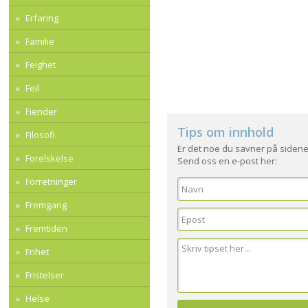
Erfaring
Familie
Feighet
Feil
Fiender
Tips om innhold
Filosofi
Er det noe du savner på sidene
Forelskelse
Send oss en e-post her:
Forretninger
Fremgang
Fremtiden
Frihet
Fristelser
Helse