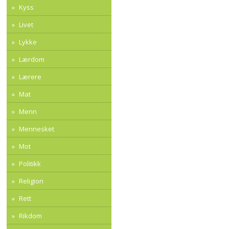
Kyss
Livet
Lykke
Lærdom
Lærere
Mat
Menn
Mennesket
Mot
Politikk
Religion
Rett
Rikdom