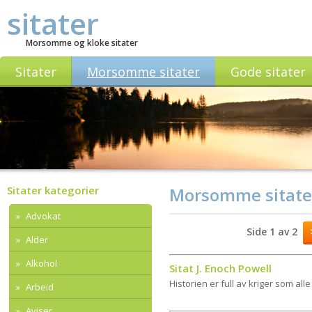
sitater
Morsomme og kloke sitater
Sitater
Morsomme sitater
Gode sitater
Sitater kategorier
Morsomme sitate
Advokat
Side 1 av 2
Alder
Alkohol
Sitat J. Enoch Powell
Historien er full av kriger som alle 
Arbeid
Aviser