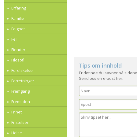
Erfaring
Familie
Feighet
Feil
Fiender
Filosofi
Tips om innhold
Forelskelse
Er det noe du savner på sidene
Send oss en e-post her:
Forretninger
Fremgang
Fremtiden
Frihet
Fristelser
Helse