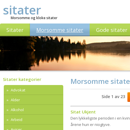
sitater
Morsomme og kloke sitater
Sitater
Morsomme sitater
Gode sitater
Sitater kategorier
Morsomme sitate
Advokat
Side 1 av 23
Alder
Alkohol
Sitat Ukjent
Den lykkeligste perioden i en kvin
Arbeid
årene hun er niogtyve.
Aviser