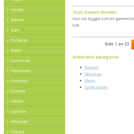
Avtaler
Sitat Dennis Norden
Hun var bygget som en gammel bil.
Banker
bak.
Barn
Byråkrati
Side 1 av 23
Bøker
Anbefalte kategorier
Demokrati
Kvinner
Diplomater
Ekteskap
Menn
Drømmer
Gode Sitater
Dumhet
Døden
Egoisme
Ekteskap
Elskere