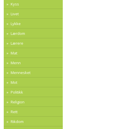
Kyss
Livet
Lykke
Lærdom
Lærere
Mat
Menn
Mennesket
Mot
Politikk
Religion
Rett
Rikdom