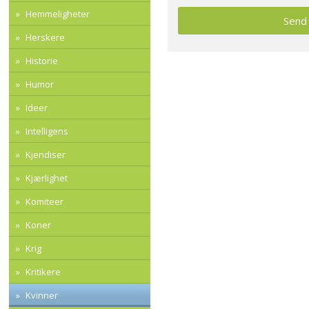
Hemmeligheter
Herskere
Historie
Humor
Ideer
Intelligens
Kjendiser
Kjærlighet
Komiteer
Koner
Krig
Kritikere
Kvinner