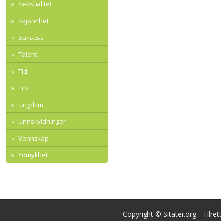
Seksualitet
Skjønnhet
Suksess
Talent
Tid
Tro
Ungdom
Unnskyldninger
Vennskap
Ydmykhet
Copyright © Sitater.org - Tilre