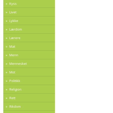
Kyss
Livet
Lykke
Lærdom
Lærere
Mat
Menn
Mennesket
Mot
Politikk
Religion
Rett
Rikdom