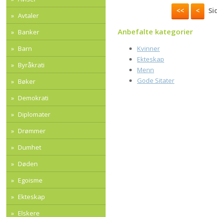
<<
<
Sid
Avtaler
Anbefalte kategorier
Banker
Kvinner
Barn
Ekteskap
Byråkrati
Menn
Gode Sitater
Bøker
Demokrati
Diplomater
Drømmer
Dumhet
Døden
Egoisme
Ekteskap
Elskere