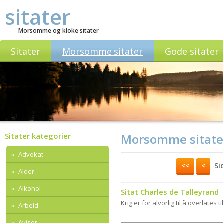
sitater
Morsomme og kloke sitater
Sitater
Morsomme sitater
Gode sitater
Sitater kategorier
Morsomme sitate
Advokat
<<
<
Sid
Alder
Alkohol
Sitat Charles de Talleyrand
Krig er for alvorlig til å overlates t
Arbeid
Aviser