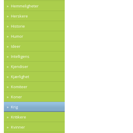
Hemmeligheter
Herskere
Historie
Humor
Ideer
Intelligens
Kjendiser
Kjærlighet
Komiteer
Koner
Krig
Kritikere
Kvinner