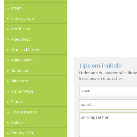
Ibsen
Kierkegaard
Konfucius
Mae West
Marilyn Monroe
Mark Twain
Tips om innhold
Napoleon
Er det noe du savner på sidene
Send oss en e-post her:
Nietzsche
Oscar Wilde
Platon
Shakespeare
Voltaire
Woody Allen