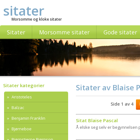
sitater
Morsomme og kloke sitater
Sitater
Morsomme sitater
Gode sitater
Sitater kategorier
Sitater av Blaise 
Aristoteles
Side 1 av 4
Balzac
Benjamin Franklin
Sitat Blaise Pascal
Å elske seg selv er begynnelsen 
Bjørneboe
Bjørnstjerne Bjørnson