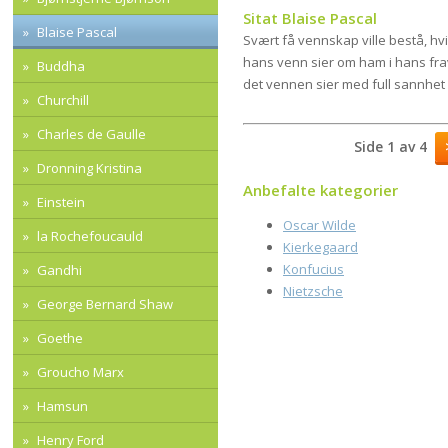
Sitat Blaise Pascal
Blaise Pascal
Svært få vennskap ville bestå, hv
hans venn sier om ham i hans fra
Buddha
det vennen sier med full sannhet o
Churchill
Charles de Gaulle
Side 1 av 4
Dronning Kristina
Anbefalte kategorier
Einstein
Oscar Wilde
la Rochefoucauld
Kierkegaard
Konfucius
Gandhi
Nietzsche
George Bernard Shaw
Goethe
Groucho Marx
Hamsun
Henry Ford