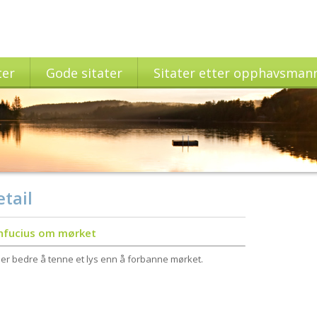
ter
Gode sitater
Sitater etter opphavsman
tail
nfucius om mørket
 er bedre å tenne et lys enn å forbanne mørket.