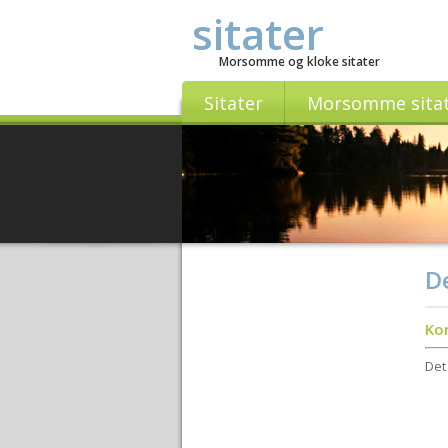
sitater
Morsomme og kloke sitater
Sitater
Morsomme sita
De
Ko
Det