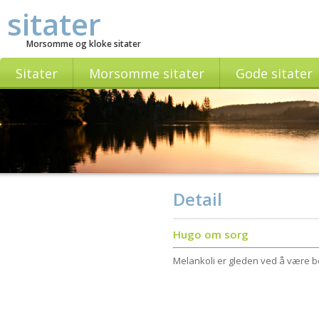
sitater
Morsomme og kloke sitater
Sitater
Morsomme sitater
Gode sitater
Detail
Hugo om sorg
Melankoli er gleden ved å være b