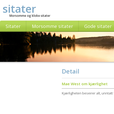
sitater
Morsomme og kloke sitater
Sitater
Morsomme sitater
Gode sitater
Detail
Mae West om kjærlighet
Kjærligheten beseirer alt, unntatt