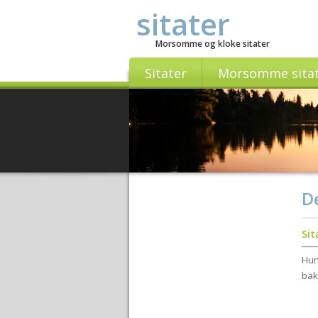
sitater
Morsomme og kloke sitater
Sitater
Morsomme sita
De
Si
Hun
bak