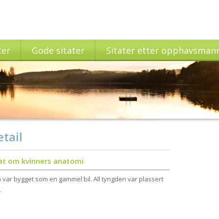
ter
Gode sitater
Sitater etter opphavsman
tail
tat om kvinners anatomi
 var bygget som en gammel bil. All tyngden var plassert
.