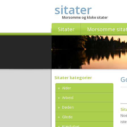
sitater
Morsomme og kloke sitater
Sitater
Morsomme sita
Sitater kategorier
G
Alder
Arbeid
Døden
Si
Noe
Glede
ist
Kjærlighet