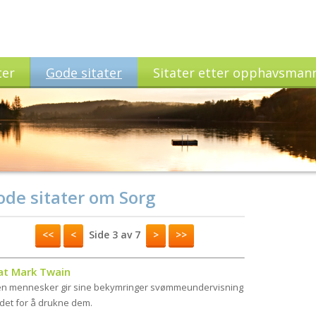
ter
Gode sitater
Sitater etter opphavsman
ode sitater om Sorg
<<
<
Side 3 av 7
>
>>
tat Mark Twain
n mennesker gir sine bekymringer svømmeundervisning
edet for å drukne dem.