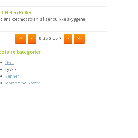
at Helen Keller
d ansiktet mot solen, så ser du ikke skyggene.
<<
<
Side 3 av 7
>
>>
befalte kategorier
Livet
Lykke
Venner
Morsomme Sitater