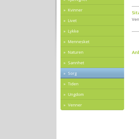
Kvinner
Sit
Ven
Livet
Lykke
Mennesket
An
Naturen
Sannhet
Sorg
Tiden
Ungdom
Venner