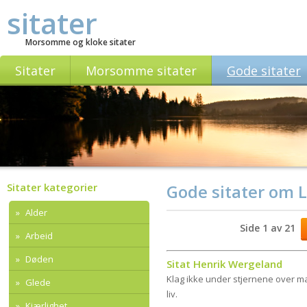
sitater
Morsomme og kloke sitater
Sitater
Morsomme sitater
Gode sitater
Sitater kategorier
Gode sitater om L
Alder
Side 1 av 21
Arbeid
Døden
Sitat Henrik Wergeland
Klag ikke under stjernene over man
Glede
liv.
Kjærlighet