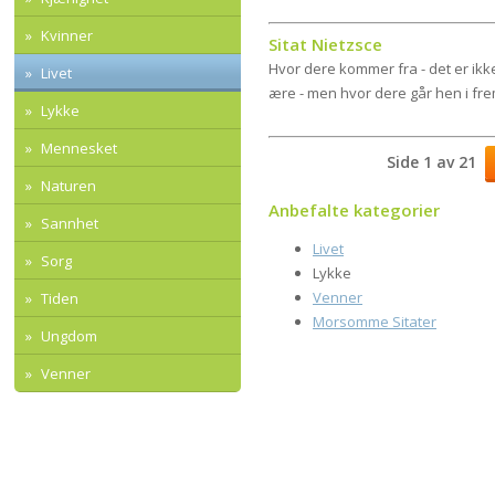
Kvinner
Sitat Nietzsce
Hvor dere kommer fra - det er ik
Livet
ære - men hvor dere går hen i fre
Lykke
Mennesket
Side 1 av 21
Naturen
Anbefalte kategorier
Sannhet
Livet
Sorg
Lykke
Venner
Tiden
Morsomme Sitater
Ungdom
Venner