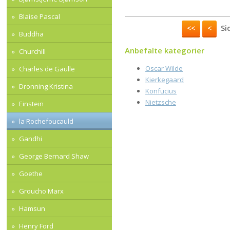
Blaise Pascal
<<
<
Sid
Buddha
Anbefalte kategorier
Churchill
Oscar Wilde
Charles de Gaulle
Kierkegaard
Dronning Kristina
Konfucius
Nietzsche
Einstein
la Rochefoucauld
Gandhi
George Bernard Shaw
Goethe
Groucho Marx
Hamsun
Henry Ford