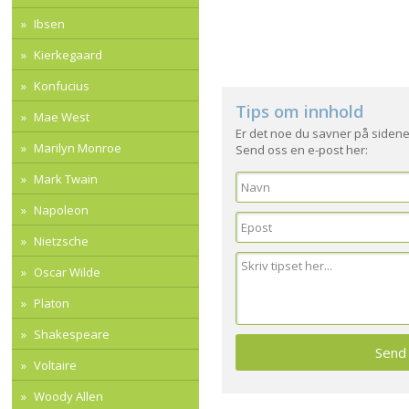
Ibsen
Kierkegaard
Konfucius
Tips om innhold
Mae West
Er det noe du savner på sidene
Marilyn Monroe
Send oss en e-post her:
Mark Twain
Napoleon
Nietzsche
Oscar Wilde
Platon
Shakespeare
Voltaire
Woody Allen