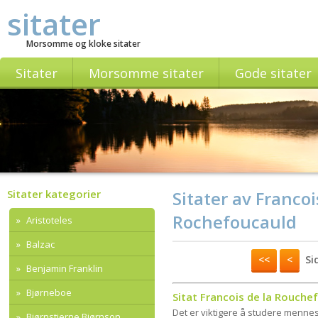
sitater
Morsomme og kloke sitater
Sitater
Morsomme sitater
Gode sitater
Sitater kategorier
Sitater av Francoi
Rochefoucauld
Aristoteles
Balzac
<<
<
Sid
Benjamin Franklin
Bjørneboe
Sitat Francois de la Rouche
Det er viktigere å studere menne
Bjørnstjerne Bjørnson